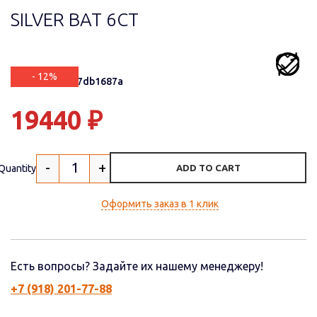
SILVER BAT 6СТ
- 12%
Артикул: 8f0b7db1687a
19440
₽
-
+
Quantity
ADD TO CART
Оформить заказ в 1 клик
Есть вопросы? Задайте их нашему менеджеру!
+7 (918) 201-77-88