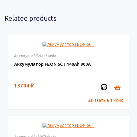
Related products
Артикул: e5f39ad5aeda
Аккумулятор FEON 6СТ
140
900
13704
₽
Заказать в 1 клик
Артикул: 08a8057ebecb