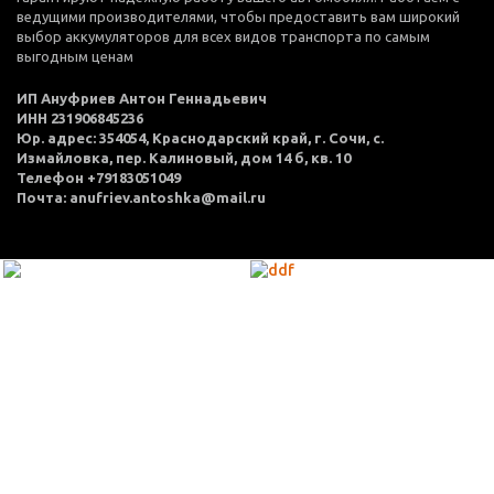
ведущими производителями, чтобы предоставить вам широкий
выбор аккумуляторов для всех видов транспорта по самым
выгодным ценам
ИП Ануфриев Антон Геннадьевич
ИНН 231906845236
Юр. адрес: 354054, Краснодарский край, г. Сочи, с.
Измайловка, пер. Калиновый, дом 14 б, кв. 10
Телефон +79183051049
Почта: anufriev.antoshka@mail.ru
МЕНЮ
Каталог товаров
Оплата и доставка
О нас
Услуги
Акции