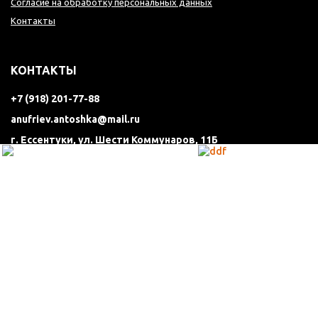
Согласие на обработку персональных данных
Контакты
КОНТАКТЫ
+7 (918) 201-77-88
anufriev.antoshka@mail.ru
г. Ессентуки, ул. Шести Коммунаров, 11Б
ПОЛУЧИТЬ КОНСУЛЬТАЦИЮ
ЗАКАЗАТЬ ЗВОНОК
Остались вопросы? Закажите звонок и мы перезвоним Вам в
течении нескольких минут.