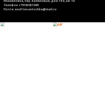
Измайловка, пер. Калиновый, дом 14 б, кв. 10
Телефон +79183051049
Почта: anufriev.antoshka@mail.ru
МЕНЮ
Каталог товаров
Оплата и доставка
О нас
Услуги
Акции
Политика конфиденциальности
Согласие на обработку персональных данных
Контакты