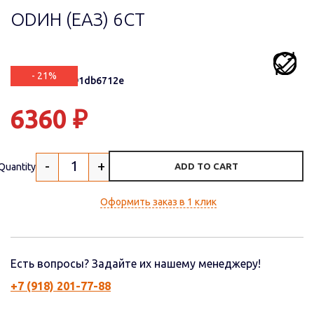
ОDИН (ЕАЗ) 6СТ
- 21%
Артикул: ede91db6712e
6360
₽
-
+
Quantity
ADD TO CART
Оформить заказ в 1 клик
Есть вопросы? Задайте их нашему менеджеру!
+7 (918) 201-77-88